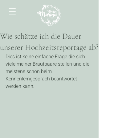
Wie schätze ich die Dauer
unserer Hochzeitsreportage ab?
Dies ist keine einfache Frage die sich 
viele meiner Brautpaare stellen und die 
meistens schon beim 
Kennenlerngespräch beantwortet 
werden kann.