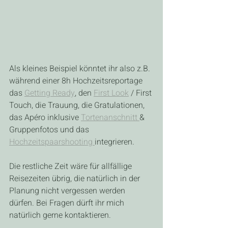
Als kleines Beispiel könntet ihr also z.B. 
während einer 8h Hochzeitsreportage 
das 
Getting Ready
, den 
First Look
 / First 
Touch, die Trauung, die Gratulationen, 
das Apéro inklusive 
Tortenanschnitt 
& 
Gruppenfotos und das 
Hochzeitspaarshooting 
integrieren.
Die restliche Zeit wäre für allfällige 
Reisezeiten übrig, die natürlich in der 
Planung nicht vergessen werden 
dürfen. Bei Fragen dürft ihr mich 
natürlich gerne kontaktieren.