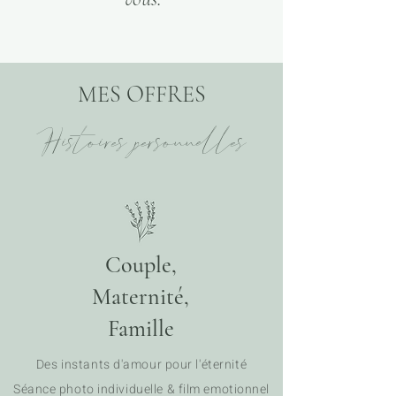
MES OFFRES
Histoires personnelles
Couple,
Maternité,
Famille
Des instants d'amour pour l'éternité
Séance photo individuelle & film emotionnel