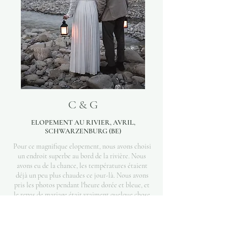
C & G
ELOPEMENT AU RIVIER, AVRIL,
SCHWARZENBURG (BE)
Pour ce magnifique elopement, nous avons choisi
un endroit superbe au bord de la rivière. Nous
avons eu de la chance, les températures étaient
déjà un peu plus chaudes ce jour-là. Nous avons
pris les photos pendant l'heure dorée et bleue, et
le repas de mariage était vraiment quelque chose
de différent :)