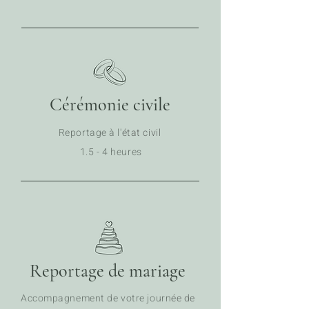
Cérémonie civile
Reportage à l'
état civil
1.5 - 4 heures
Reportage de mariage
Accompagnement de votre journ
ée de