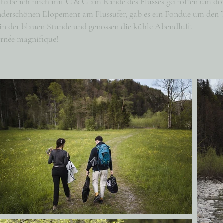
abe ich mich mit C & G am Rande des Flusses getroffen um dor
derschönen Elopement am Flussufer, gab es ein Fondue um den T
n der blauen Stunde und genossen die kühle Abendluft.
urnée magnifique!