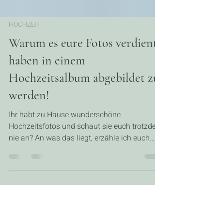
HOCHZEIT
Warum es eure Fotos verdient
haben in einem
Hochzeitsalbum abgebildet zu
werden!
Ihr habt zu Hause wunderschöne
Hochzeitsfotos und schaut sie euch trotzdem
nie an? An was das liegt, erzähle ich euch
hier.