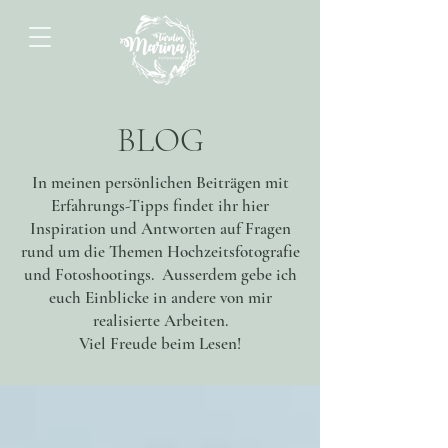
BLOG
In meinen persönlichen Beiträgen mit
Erfahrungs-Tipps findet ihr hier
Inspiration und Antworten auf Fragen
rund um die Themen Hochzeitsfotografie
und Fotoshootings. Ausserdem gebe ich
euch Einblicke in andere von mir
realisierte Arbeiten.
Viel Freude beim Lesen!