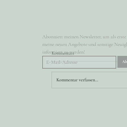
Abonniert meinen Newsletter, um als erste 
meine neuen Angebote und sonstige Neuigk
informiert zu werden!
Kommentare
Ab
Kommentar verfassen...
Warum es eure Fotos verdient
haben in einem Hochzeitsalbum
abgebildet zu werden!