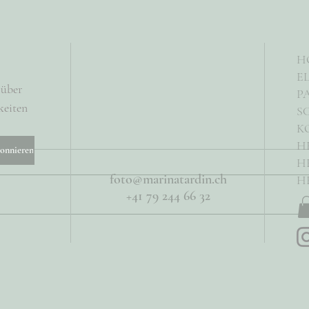
H
E
über 
P
eiten 
S
K
H
onnieren
H
foto@marinatardin.ch
H
+41 79 244 66 32
Wir wollen bei den Gästen bleiben
Übers
im Ka