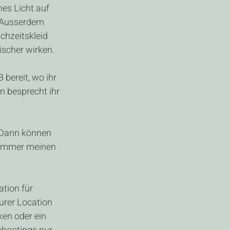
es Licht auf 
. Ausserdem 
hzeitskleid 
ischer wirken.
 bereit, wo ihr 
 besprecht ihr 
. Dann können 
 immer meinen 
ation für 
urer Location 
ken oder ein 