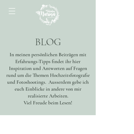
BLOG
In meinen persönlichen Beiträgen mit
Erfahrungs-Tipps findet ihr hier
Inspiration und Antworten auf Fragen
rund um die Themen Hochzeitsfotografie
und Fotoshootings. Ausserdem gebe ich
euch Einblicke in andere von mir
realisierte Arbeiten.
Viel Freude beim Lesen!